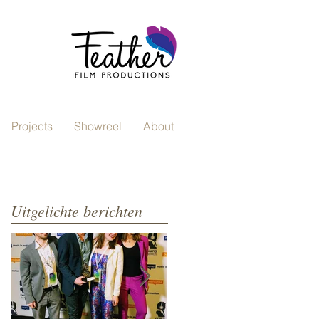
Projects
Showreel
About
Uitgelichte berichten