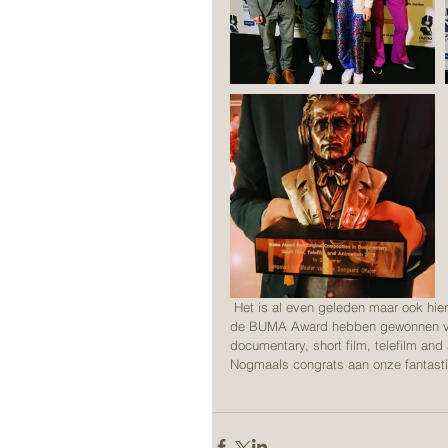
 Het is al even geleden maar ook hier zouden we graag nog trots willen laten weten dat we afgelopen mei 
de BUMA Award hebben gewonnen voor
documentary, short film, telefilm and
Nogmaals congrats aan onze fantast