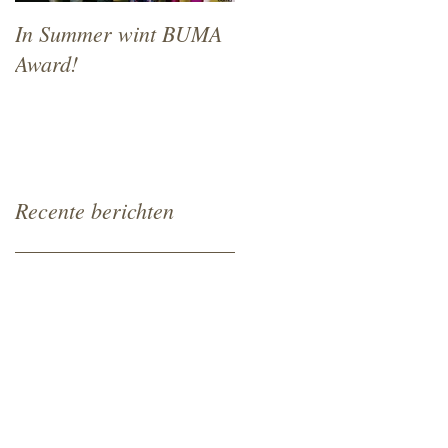
In Summer wint BUMA
In Summer will
Award!
premiere at NFF 2018
Recente berichten