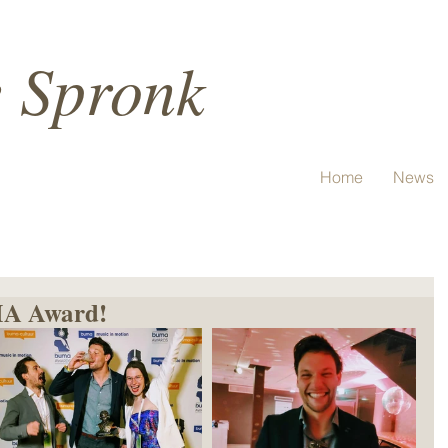
e Spronk
Home
News
MA Award!