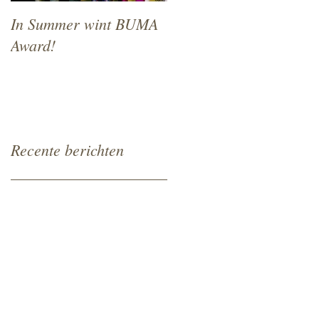
In Summer wint BUMA
In Summer will
Award!
premiere at NFF 2018
Recente berichten