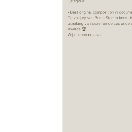
Categorie: 
- Best original composition in docume
De vakjury van Buma Stemra koos dri
uitreiking van deze, en de zes ande
Awards.🏆
Wij duimen nu alvast 