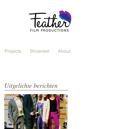
Projects
Showreel
About
Uitgelichte berichten